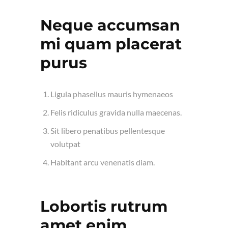
Neque accumsan
mi quam placerat
purus
Ligula phasellus mauris hymenaeos
Felis ridiculus gravida nulla maecenas.
Sit libero penatibus pellentesque
volutpat
Habitant arcu venenatis diam.
Lobortis rutrum
amet enim