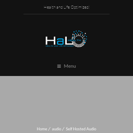
Health and Life Optimized!
Menu
Home
audio
Self Hosted Audio