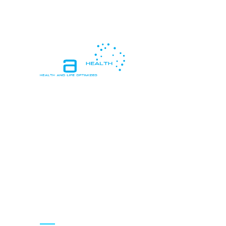
In essence, "Health and Life Optimized"
means living in a way that promotes
peak health and vitality, while also
pursuing personal goals, happiness, and
meaningful connections, resulting in a
life that is both healthy and deeply
satisfying
Contact