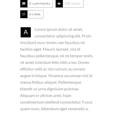
0 comments
296 Views
0
Likes
Lorem ipsum dolor sit amet,
A
consectetur adipiscing elit. Proin
tincidunt nunc lorem, nec faucibus mi
facilisis eget. Mauris laoreet, nisl id
faucibus pellentesque, mi mi tempor enim,
sit amet interdum felis nibh a leo. Donec
efficitur velit ac nisi rutrum, eu ornare
augue tristique. Vivamus accumsan nisl id
massa finibus aliquet. Pellentesque
blandit ut urna dignissim pulvinar.
Aliquam in ultrices ante. Nam
condimentum eleifend consectetur. Fusce
quam nunc, bibendum eget venenatis a,